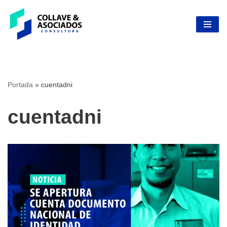
Skip
to
content
Portada
»
cuentadni
cuentadni